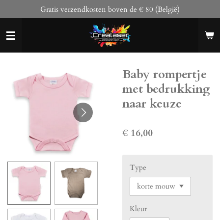
Gratis verzendkosten boven de € 80 (België)
Ga
direct
naar
de
hoofdinhoud
Baby rompertje
met bedrukking
naar keuze
€ 16,00
Type
Kleur