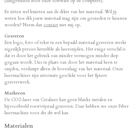
(aangestuurd door onze software op de computer).
Er zitten wel limieten aan de dikte van het materiaal. Wil jij
weten hoe dik jouw materiaal mag zijn om gesneden te kunnen
worden? Neem dan
contact
met mij op.
Graveren
Een logo, foto of tekst in een bepaald materiaal graveren werkt
eigenlijk precies hetzelfde als lasersnijden. Het enige verschil is
dat er door het gebruik van minder vermogen minder diep
gegaan wordt. Dus in plaats van door het materiaal heen te
snijden, verdampt alleen de bovenlaag van het materiaal. Onze
lasermachines zijn uitermate geschikt voor het fijnere
graveerwerk.
Markeren
De CO2-laser van Crealaser kan geen blanke metalen en
bijvoorbeeld roestvrijstaal graveren. Daar hebben we onze Fiber
lasermachine voor die dit wel kan
Materialen