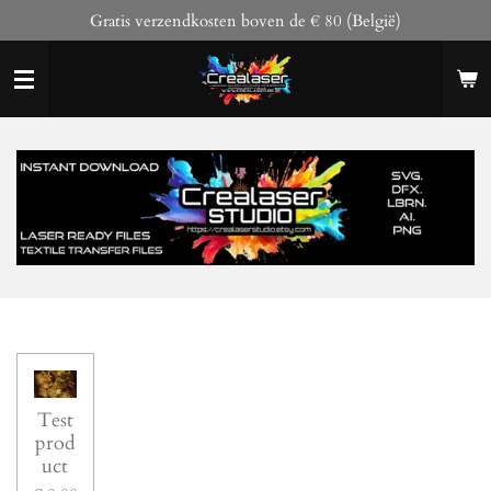
Gratis verzendkosten boven de € 80 (België)
Ga
direct
naar
de
hoofdinhoud
Test
prod
uct