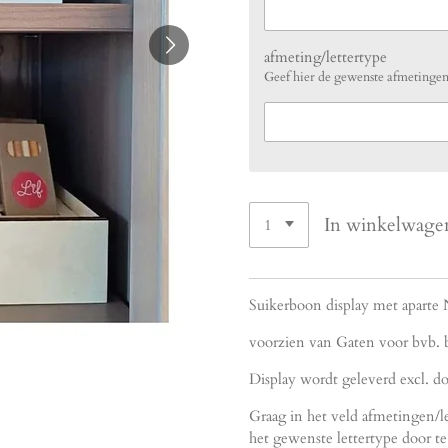
afmeting/lettertype
Geef hier de gewenste afmetingen 
In winkelwage
Suikerboon display met aparte
voorzien van Gaten voor bvb. b
Display wordt geleverd excl. d
Graag in het veld afmetingen/
het gewenste lettertype door t