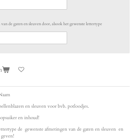
van de gaten en sleuven door, alsook het gewenste lettertype
n
 Naam
ellenblazers en sleuven voor bvb. potloodjes.
oopsuiker en inhoud!
lettertype de gewenste afmetingen van de gaten en sleuven en
e geven!