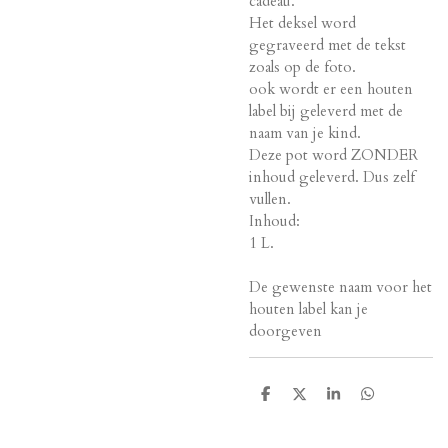
cadeau.
Het deksel word
gegraveerd met de tekst
zoals op de foto.
ook wordt er een houten
label bij geleverd met de
naam van je kind.
Deze pot word ZONDER
inhoud geleverd. Dus zelf
vullen.
Inhoud:
1 L.
De gewenste naam voor het
houten label kan je
doorgeven
D
D
S
D
e
e
h
e
l
e
a
l
e
l
r
e