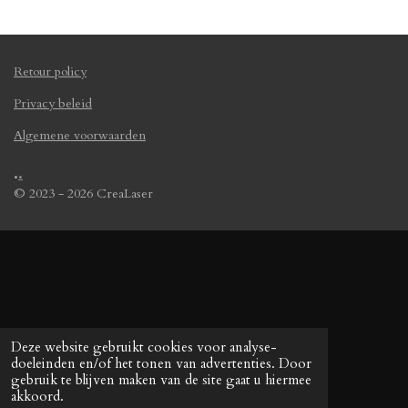
n
e
n
Retour policy
Privacy beleid
Algemene voorwaarden
.
.
© 2023 - 2026 CreaLaser
Deze website gebruikt cookies voor analyse-
doeleinden en/of het tonen van advertenties. Door
gebruik te blijven maken van de site gaat u hiermee
akkoord.