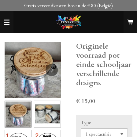
Gratis verzendkosten boven de € 80 (België)
Ga
direct
naar
de
hoofdinhoud
Originele
voorraad pot
einde schooljaar
verschillende
designs
€ 15,00
Type