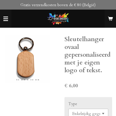
Gratis verzendkosten boven de € 80 (België)
Ga
direct
naar
de
hoofdinhoud
Sleutelhanger
ovaal
gepersonaliseerd
met je eigen
logo of tekst.
€ 6,00
Type