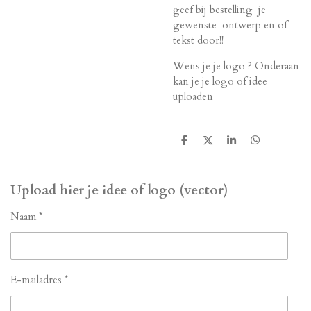
geef bij bestelling je
gewenste ontwerp en of
tekst door!!
Wens je je logo ? Onderaan
kan je je logo of idee
uploaden
D
D
S
D
e
e
h
e
l
e
a
l
e
l
r
e
n
e
n
Upload hier je idee of logo (vector)
Naam *
E-mailadres *