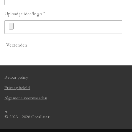
Upload je idee/logo *
Verzenden
Retour policy
Privacy beleid
Algemene voorwaarden
.
.
© 2023 - 2026 CreaLaser