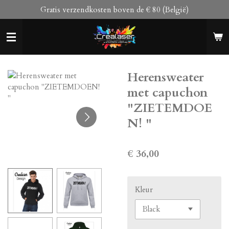
Gratis verzendkosten boven de € 80 (België)
Ga
direct
naar
de
hoofdinhoud
Herensweater
met capuchon
"ZIETEMDOE
N! "
€ 36,00
Kleur