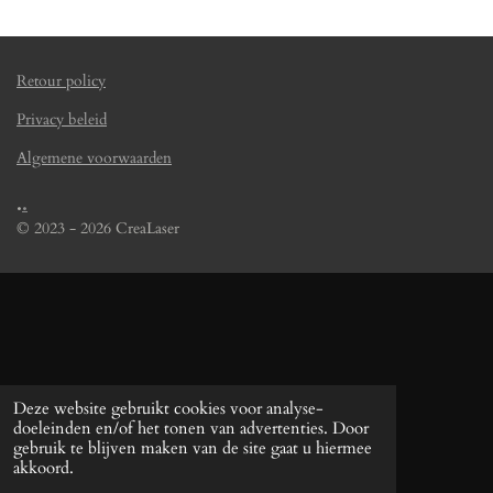
n
e
n
Retour policy
Privacy beleid
Algemene voorwaarden
.
.
© 2023 - 2026 CreaLaser
Deze website gebruikt cookies voor analyse-
doeleinden en/of het tonen van advertenties. Door
gebruik te blijven maken van de site gaat u hiermee
akkoord.