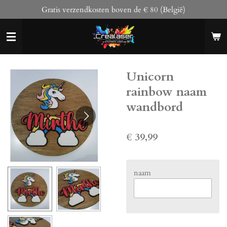
Gratis verzendkosten boven de € 80 (België)
Ga
direct
naar
de
hoofdinhoud
Unicorn
rainbow naam
wandbord
€ 39,99
naam