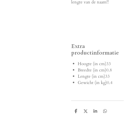
lengte van de naam!!
Extra
productinformatie
Hoogte (in cm)
33
Breedte (in cm)
0.8
Lengte (in cm)
33
Gewicht (in kg)
0.4
D
D
S
D
e
e
h
e
l
e
a
l
e
l
r
e