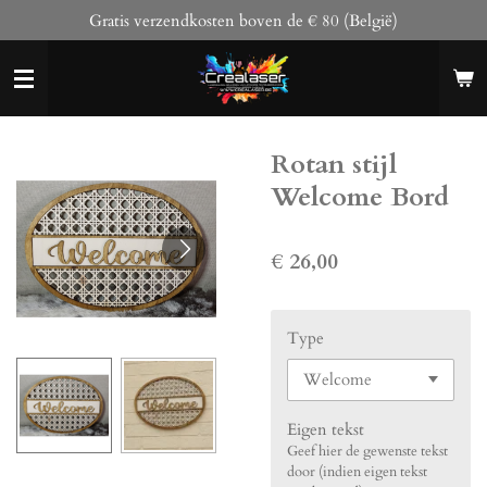
Gratis verzendkosten boven de € 80 (België)
Ga
direct
naar
de
hoofdinhoud
Rotan stijl
Welcome Bord
€ 26,00
Type
Eigen tekst
Geef hier de gewenste tekst
door (indien eigen tekst