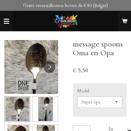
Gratis verzendkosten boven de € 80 (België)
Ga
direct
naar
de
hoofdinhoud
message spoons
Oma en Opa
€ 5,50
Model
In