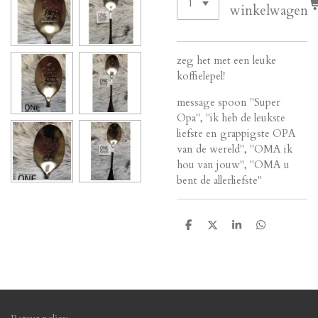
winkelwagen
zeg het met een leuke
koffielepel!
message spoon "Super
Opa", "ik heb de leukste
liefste en grappigste OPA
van de wereld", "OMA ik
hou van jouw", "OMA u
bent de allerliefste"
D
D
S
D
e
e
h
e
l
e
a
l
e
l
r
e
n
e
n