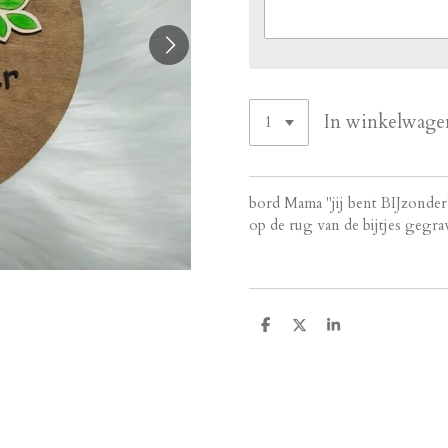
In winkelwage
bord Mama "jij bent BIJzonde
op de rug van de bijtjes gegra
D
D
S
e
e
h
l
e
a
e
l
r
n
e