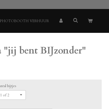
PHOTOBOOTH VERHUUR
"jij bent BIJzonder"
ntal bijtjes