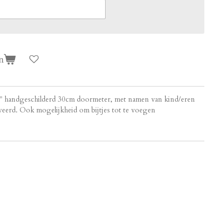
n
r" handgeschilderd 30cm doormeter, met namen van kind/eren
veerd. Ook mogelijkheid om bijtjes tot te voegen