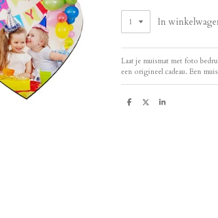
In winkelwage
Laat je muismat met foto bedr
een origineel cadeau. Een muis
D
D
S
e
e
h
l
e
a
e
l
r
n
e