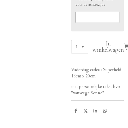
voor de achterzijde.
In
winkelwagen
Vaderdag cadeau Superheld
16cm x 20cm
met persoonlijke tekst bvb
"vanwege Senne"
D
D
S
D
e
e
h
e
l
e
a
l
e
l
r
e