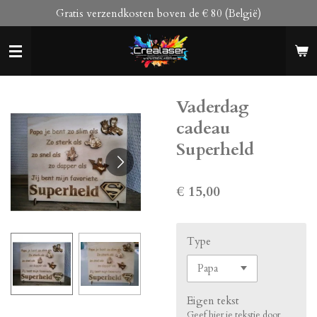
Gratis verzendkosten boven de € 80 (België)
Ga
direct
naar
de
hoofdinhoud
Vaderdag
cadeau
Superheld
€ 15,00
Type
Eigen tekst
Geef hier je tekstje door