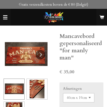
Gratis verzendkosten boven de € 80 (België)
Ga
direct
naar
de
hoofdinhoud
Mancavebord
gepersonaliseerd
"for manly
man"
€ 35,00
Afmetingen