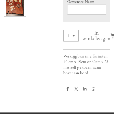
Gewenste Naam
In
winkelwagen
Verkrijgbaar in 2 formaten
40 cm x 19cm of 60cm x 28
met zelf gekozen naam
bovenaan bord.
D
D
S
D
e
e
h
e
l
e
a
l
e
l
r
e
n
e
n