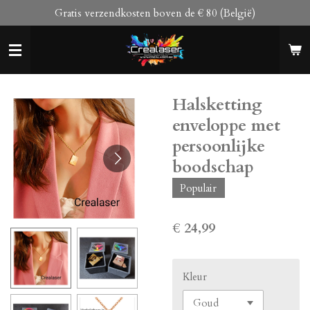
Gratis verzendkosten boven de € 80 (België)
Ga
direct
naar
de
hoofdinhoud
Halsketting
enveloppe met
persoonlijke
boodschap
Populair
€ 24,99
Kleur