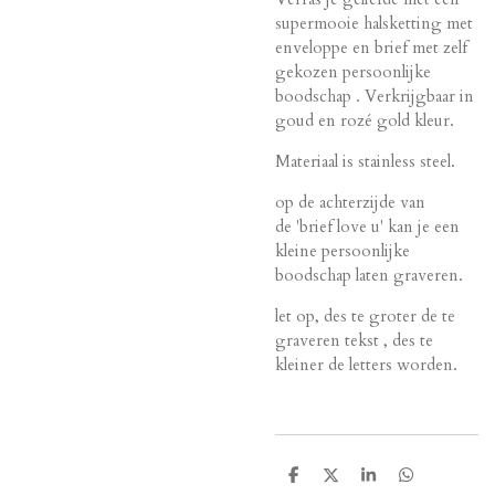
supermooie halsketting met
enveloppe en brief met zelf
gekozen persoonlijke
boodschap
. Verkrijgbaar in
goud en rozé gold kleur.
Materiaal is stainless steel.
op de achterzijde van
de 'brief love u' kan je een
kleine persoonlijke
boodschap laten graveren.
let op, des te groter de te
graveren tekst , des te
kleiner de letters worden.
D
D
S
D