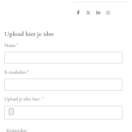
D
D
S
D
e
e
h
e
l
e
a
l
e
l
r
e
n
e
n
Upload hier je idee
Naam *
E-mailadres *
Upload je idee hier. *
Verzenden