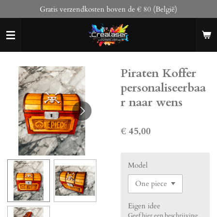
Gratis verzendkosten boven de € 80 (België)
Ga
direct
naar
de
hoofdinhoud
Piraten Koffer
personaliseerbaa
r naar wens
€ 45,00
Model
Eigen idee
Geef hier een beschrijving