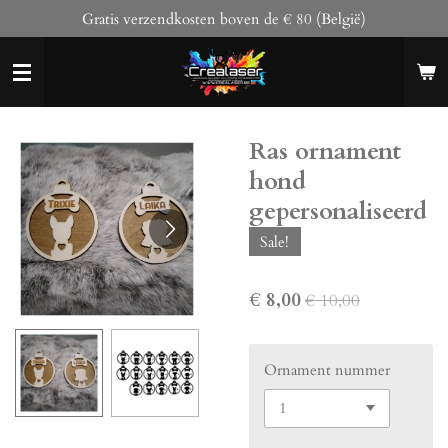
Gratis verzendkosten boven de € 80 (België)
Ga
direct
naar
de
hoofdinhoud
Ras ornament
hond
gepersonaliseerd
Sale!
€ 8,00
€ 10,00
Ornament nummer