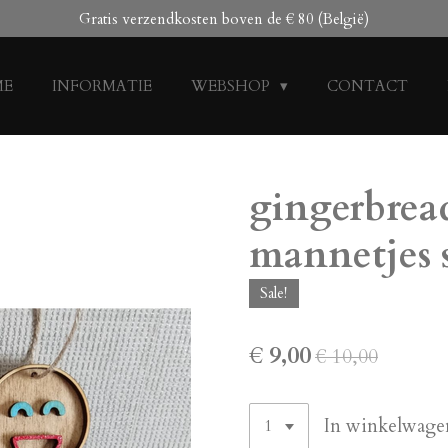
Gratis verzendkosten boven de € 80 (België)
ME
INFORMATIE
WEBSHOP
CONTACT
gingerbrea
mannetjes s
Sale!
€ 9,00
€ 10,00
In winkelwage