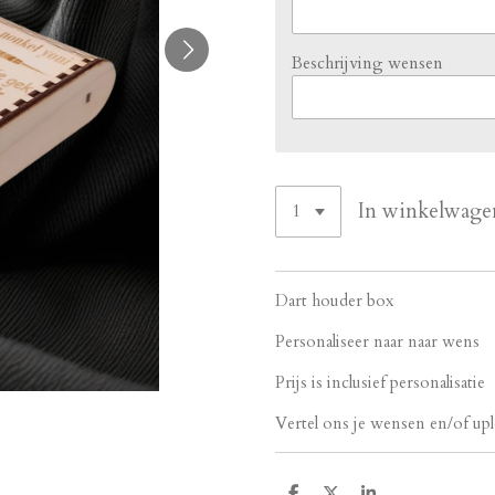
Beschrijving wensen
In winkelwage
Dart houder box
Personaliseer naar naar wens
Prijs is inclusief personalisatie
Vertel ons je wensen en/of u