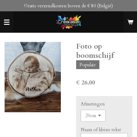
Gratis verzendkosten boven de € 80 (België)
Ga
direct
naar
de
hoofdinhoud
Foto op
boomschijf
Populair
€ 26,00
Afmetingen
Naam of kleine tekst