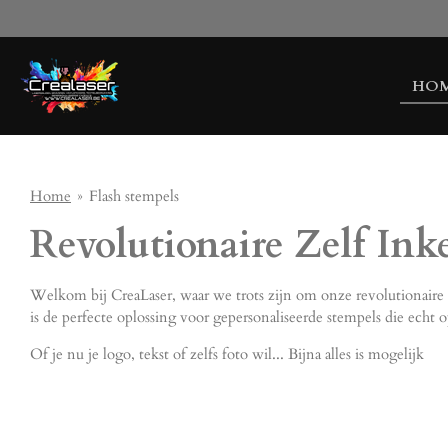
Ga
direct
naar
HO
de
hoofdinhoud
Home
»
Flash stempels
Revolutionaire Zelf Ink
Welkom bij CreaLaser, waar we trots zijn om onze revolutionaire z
is de perfecte oplossing voor gepersonaliseerde stempels die echt o
Of je nu je logo, tekst of zelfs foto wil... Bijna alles is mogelijk