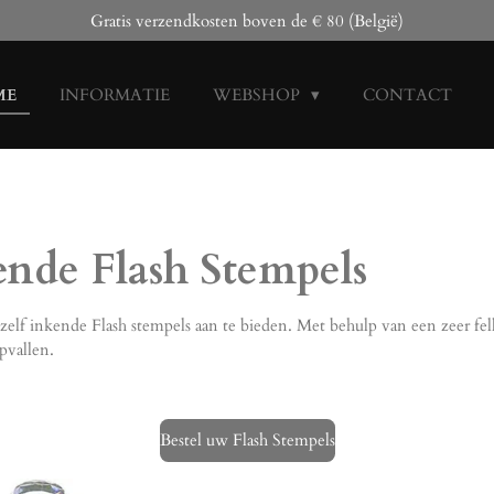
Gratis verzendkosten boven de € 80 (België)
ME
INFORMATIE
WEBSHOP
CONTACT
ende Flash Stempels
elf inkende Flash stempels aan te bieden. Met behulp van een zeer fell
pvallen.
Bestel uw Flash Stempels