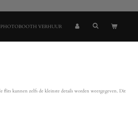
PHOTOBOOTH VERHUUR
e flits kunnen zelfs de kleinste details worden weergegeven. Dit